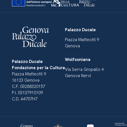
Palazzo Ducale
Piazza Matteotti 9
Genova
Wolfsoniana
Palazzo Ducale
Fondazione per la Cultura
Via Serra Gropallo 4
Piazza Matteotti 9
Genova Nervi
16123 Genova
C.F. 03288320157
P.I. 03137910109
C.D. A4707H7