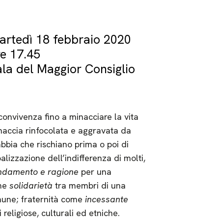
artedì 18 febbraio 2020
re 17.45
la del Maggior Consiglio
onvivenza fino a minacciare la vita
naccia rinfocolata e aggravata da
rabbia che rischiano prima o poi di
lizzazione dell’indifferenza di molti,
ndamento e ragione
per una
ome
solidarietà
tra membri di una
mune; fraternità come
incessante
i religiose, culturali ed etniche.