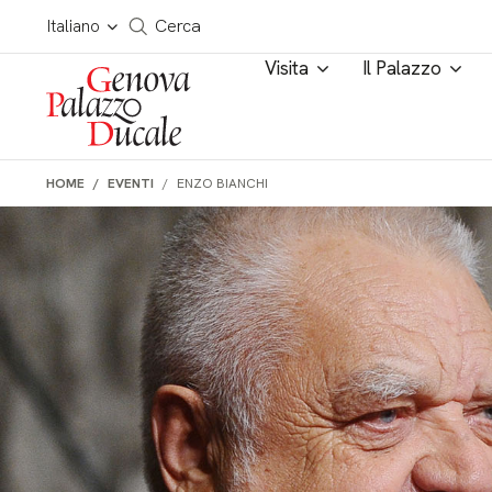
Salta al contenuto
Cerca in tutto il sito
Italiano
Cerca
Visita
Il Palazzo
HOME
EVENTI
ENZO BIANCHI