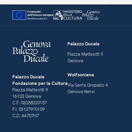
Palazzo Ducale
Piazza Matteotti 9
Genova
Wolfsoniana
Palazzo Ducale
Fondazione per la Cultura
Via Serra Gropallo 4
Piazza Matteotti 9
Genova Nervi
16123 Genova
C.F. 03288320157
P.I. 03137910109
C.D. A4707H7