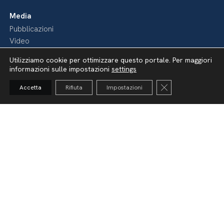
Media
Pubblicazioni
Video
Podcast
Utilizziamo cookie per ottimizzare questo portale. Per maggiori
informazioni sulle impostazioni
settings
Close GDPR Cooki
Accetta
Rifiuta
Impostazioni
Dichiarazione di accessibilità
Amministrazione Trasparente
Lavora con noi
Whistleblowing
Informativa videosorveglianza
Politica della privacy & Cookies
Policy social media