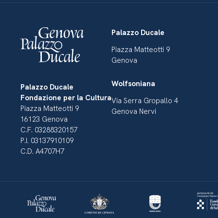
Palazzo Ducale
Piazza Matteotti 9
Genova
Wolfsoniana
Palazzo Ducale
Fondazione per la Cultura
Via Serra Gropallo 4
Piazza Matteotti 9
Genova Nervi
16123 Genova
C.F. 03288320157
P.I. 03137910109
C.D. A4707H7