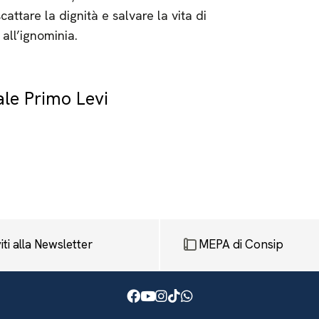
attare la dignità e salvare la vita di
all’ignominia.
ale Primo Levi
viti alla Newsletter
MEPA di Consip
Facebook
Youtube
Instagram
TikTok
WhatsApp