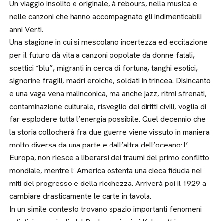
Un viaggio insolito e originale, à rebours, nella musica e
nelle canzoni che hanno accompagnato gli indimenticabili
anni Venti.
Una stagione in cui si mescolano incertezza ed eccitazione
per il futuro dà vita a canzoni popolate da donne fatali,
scettici “blu”, migranti in cerca di fortuna, tanghi esotici,
signorine fragili, madri eroiche, soldati in trincea. Disincanto
e una vaga vena malinconica, ma anche jazz, ritmi sfrenati,
contaminazione culturale, risveglio dei diritti civili, voglia di
far esplodere tutta l’energia possibile. Quel decennio che
la storia collocherà fra due guerre viene vissuto in maniera
molto diversa da una parte e dall’altra dell’oceano: l’
Europa, non riesce a liberarsi dei traumi del primo conflitto
mondiale, mentre l’ America ostenta una cieca fiducia nei
miti del progresso e della ricchezza. Arriverà poi il 1929 a
cambiare drasticamente le carte in tavola.
In un simile contesto trovano spazio importanti fenomeni