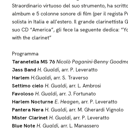
Straordinario virtuoso del suo strumento, ha scritto
almbum e 5 colonne sonore di film (per il regista Pu
solista in Italia e all’estero. Il grande clarinettist
suo CD “America”, gli fece la seguente dedica: “Y
with the clarinet”
Programma
Taranetella MS 76
Nicolò Paganini-Benny Goodm
Jass Band
H. Gualdi
, arr. P. Leveratto
Harlem
H.Gualdi
, arr. S. Traverso
Settimo cielo
H. Gualdi
, arr. L. Ambrosi
Favoloso
H. Gualdi
, arr. J. Fortunato
Harlem Nocturne
E. Heagen
, arr. P. Leveratto
Pantera Nera
H. Gualdi
, arr. M. Gherardi Vignolo
Mister Clarinet
H. Gualdi
, arr. P. Leveratto
Blue Note
H. Gualdi
, arr. L. Manassero