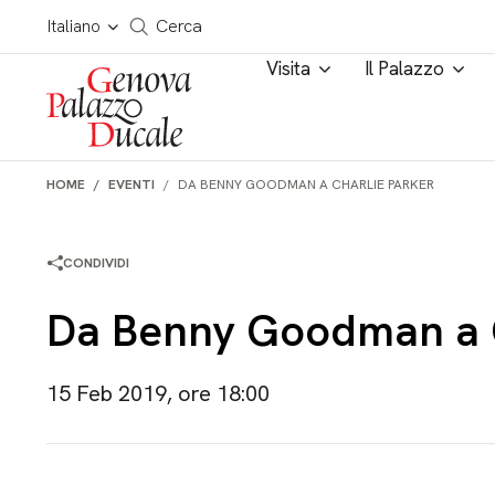
Salta al contenuto
Cerca in tutto il sito
Italiano
Cerca
Visita
Il Palazzo
HOME
EVENTI
DA BENNY GOODMAN A CHARLIE PARKER
CONDIVIDI
Da Benny Goodman a C
15 Feb 2019, ore 18:00