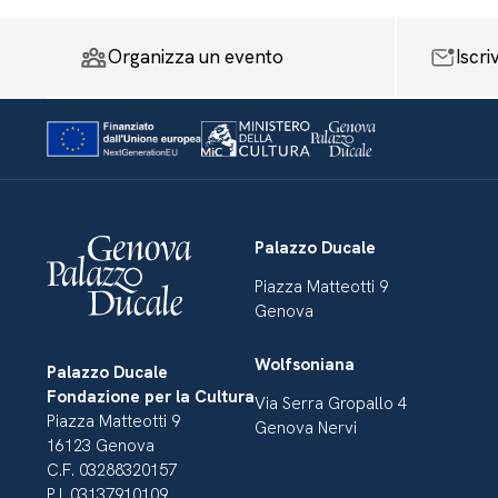
Organizza un evento
Iscri
Palazzo Ducale
Piazza Matteotti 9
Genova
Wolfsoniana
Palazzo Ducale
Fondazione per la Cultura
Via Serra Gropallo 4
Piazza Matteotti 9
Genova Nervi
16123 Genova
C.F. 03288320157
P.I. 03137910109