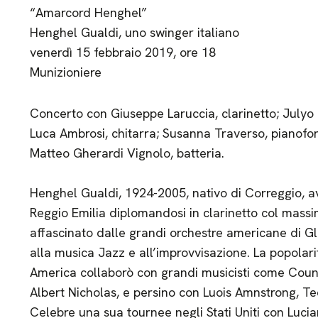
“Amarcord Henghel”
Henghel Gualdi, uno swinger italiano
venerdì 15 febbraio 2019, ore 18
Munizioniere
Concerto con Giuseppe Laruccia, clarinetto; Julyo 
Luca Ambrosi, chitarra; Susanna Traverso, pianofor
Matteo Gherardi Vignolo, batteria.
Henghel Gualdi, 1924-2005, nativo di Correggio, av
Reggio Emilia diplomandosi in clarinetto col massi
affascinato dalle grandi orchestre americane di Gl
alla musica Jazz e all’improvvisazione. La popolarità
America collaborò con grandi musicisti come Count
Albert Nicholas, e persino con Luois Amnstrong, T
Celebre una sua tournee negli Stati Uniti con Lucia