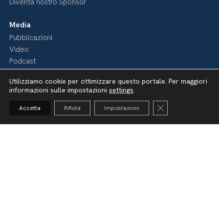
Diventa nostro Sponsor
Media
Pubblicazioni
Video
Podcast
Utilizziamo cookie per ottimizzare questo portale. Per maggiori
informazioni sulle impostazioni
settings
Close GDPR Cooki
Accetta
Rifiuta
Impostazioni
Dichiarazione di accessibilità
Amministrazione Trasparente
Lavora con noi
Whistleblowing
Informativa videosorveglianza