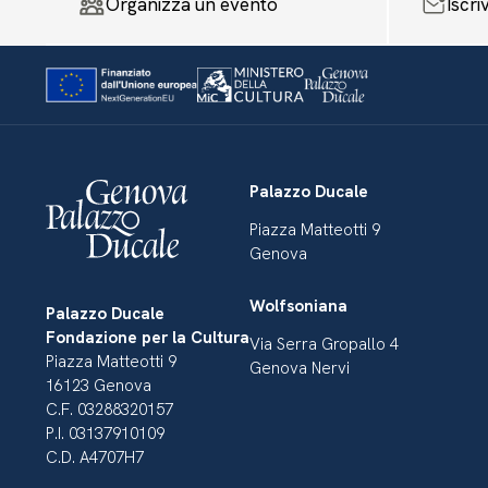
Organizza un evento
Iscri
Palazzo Ducale
Piazza Matteotti 9
Genova
Wolfsoniana
Palazzo Ducale
Fondazione per la Cultura
Via Serra Gropallo 4
Piazza Matteotti 9
Genova Nervi
16123 Genova
C.F. 03288320157
P.I. 03137910109
C.D. A4707H7