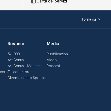
Carta dei Servizi
Torna su
Sostieni
Media
5×1000
Pubblicazioni
Art Bonus
Video
Art Bonus – Mecenati
Podcast
ecoro
Fai come loro
Diventa nostro Sponsor