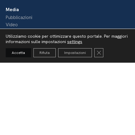
Media
Pubblicazioni
Video
Podcast
Utilizziamo cookie per ottimizzare questo portale. Per maggiori
informazioni sulle impostazioni
settings
Close GDPR Cooki
Accetta
Rifiuta
Impostazioni
Dichiarazione di accessibilità
Amministrazione Trasparente
Lavora con noi
Whistleblowing
Informativa videosorveglianza
Politica della privacy & Cookies
Policy social media