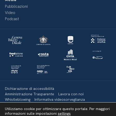
Pubblicazioni
Video
Podcast
Dichiarazione di accessibilità
Amministrazione Trasparente
Lavora con noi
Whistleblowing
Informativa videosorveglianza
Politica della privacy & Cookies
Policy social media
Utilizziamo cookie per ottimizzare questo portale. Per maggiori
Mappa del sito
informazioni sulle impostazioni
settings