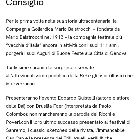
Consiglio
Per la prima volta nella sua storia ultracentenaria, la
Compagnia Goliardica Mario Baistrocchi – fondata da
Mario Baistrocchi nel 1913 – la compagnia teatrale più
“vecchia d’Italia” ancora in attività con i suoi 111 anni,
porgerà i suoi Auguri di Buone Feste alla Città di Genova.
Tantissime saranno le sorprese riservate
all’affezionatissimo pubblico della
Bai
e gli ospiti illustri che
interverranno.
Presenteranno l’evento Edoardo Quistelli (autore e attore
della Bai) con Drusilla Foer (interpretata da Paolo
Colombo); non mancheranno la parodia dei Ricchi e
Poveri,con il loro ultimo successo presentato al festival di
Sanremo, i classici
sketches
della rivista, l’immancabile
Can Can e la presenza dei Trilli (quelli veri!!!!!) che