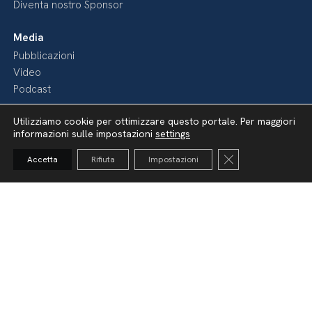
Diventa nostro Sponsor
Media
Pubblicazioni
Video
Podcast
Utilizziamo cookie per ottimizzare questo portale. Per maggiori
informazioni sulle impostazioni
settings
Close GDPR Cooki
Accetta
Rifiuta
Impostazioni
Dichiarazione di accessibilità
Amministrazione Trasparente
Lavora con noi
Whistleblowing
Informativa videosorveglianza