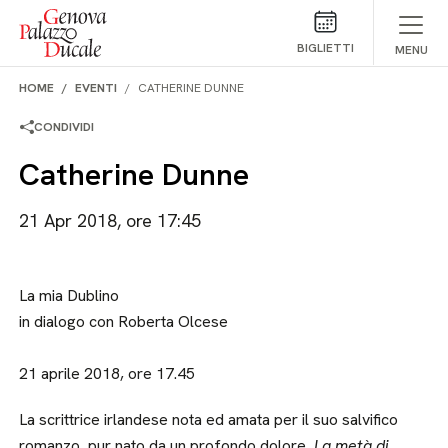
Salta al contenuto
BIGLIETTI
MENU
HOME
EVENTI
CATHERINE DUNNE
CONDIVIDI
Catherine Dunne
21 Apr 2018, ore 17:45
La mia Dublino
in dialogo con Roberta Olcese
21 aprile 2018, ore 17.45
La scrittrice irlandese nota ed amata per il suo salvifico
romanzo, pur nato da un profondo dolore,
La metà di