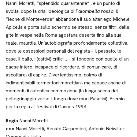
Nanni Moretti, “splendido quarantenne” , è un punto di
svolta: dopo la crisi ideologica di
Palombella rossa
, il
“leone di Monteverde” abbandona il suo alter ego Michele
Apicella e porta sullo schermo se stesso, senza filtri, dalle
gite in vespa nella Roma agostana deserta fino alla sua,
reale, malattia. Un’autobiografia profondamente collettiva,
dove le ossessioni personali del regista – il passato, le
case, il ballo, i (cattivi) critici… – si fondono con quelle di un
paese intero, incapace di ricordare, di comunicare, di
ascoltare, di capire. Divertentissimo, colmo di
indimenticabili tormentoni morettiani, ma capace anche di
momenti di autentica commozione (la lunga scena del
pellegrinaggio verso il luogo dove morì Pasolini). Premio
per la regia al festival di Cannes 1994.
Regia
Nanni Moretti
con
Nanni Moretti, Renato Carpentieri, Antonio Neiwiller
Commedia, Italia