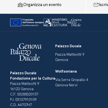
Organizza un evento
Iscri
Palazzo Ducale
Piazza Matteotti 9
Genova
Wolfsoniana
Palazzo Ducale
Fondazione per la Cultura
Via Serra Gropallo 4
Piazza Matteotti 9
Genova Nervi
16123 Genova
C.F. 03288320157
P.I. 03137910109
C.D. A4707H7