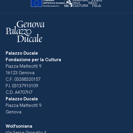
Palazzo Ducale
Fondazione per la Cultura
Piazza Matteotti 9
16123 Genova
C.F. 03288320157
P.I. 03137910109
C.D. A4707H7
Palazzo Ducale
Piazza Matteotti 9
Genova
Wolfsoniana
Via Serra Gropallo 4