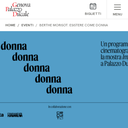
Salta al contenuto
BIGLIETTI
MENU
HOME
EVENTI
BERTHE MORISOT. ESISTERE COME DONNA