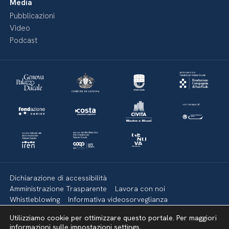
Media
Pubblicazioni
Video
Podcast
Dichiarazione di accessibilità
Amministrazione Trasparente
Lavora con noi
Whistleblowing
Informativa videosorveglianza
Politica della privacy & Cookies
Policy social media
Utilizziamo cookie per ottimizzare questo portale. Per maggiori
Mappa del sito
informazioni sulle impostazioni
settings