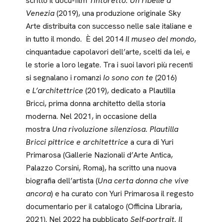
scritto il docu-film
Tintoretto. Un ribelle a
Venezia
(2019), una produzione originale Sky
Arte distribuita con successo nelle sale italiane e
in tutto il mondo. È del 2014
Il museo del mondo
,
cinquantadue capolavori dell’arte, scelti da lei, e
le storie a loro legate. Tra i suoi lavori più recenti
si segnalano i romanzi
Io sono con te
(2016)
e
L’architettrice
(2019), dedicato a Plautilla
Bricci, prima donna architetto della storia
moderna. Nel 2021, in occasione della
mostra
Una rivoluzione silenziosa. Plautilla
Bricci pittrice e architettrice
a cura di Yuri
Primarosa (Gallerie Nazionali d’Arte Antica,
Palazzo Corsini, Roma), ha scritto una nuova
biografia dell’artista (
Una certa donna che vive
ancora
) e ha curato con Yuri Primarosa il regesto
documentario per il catalogo (Officina Libraria,
2021). Nel 2022 ha pubblicato
Self-portrait. Il