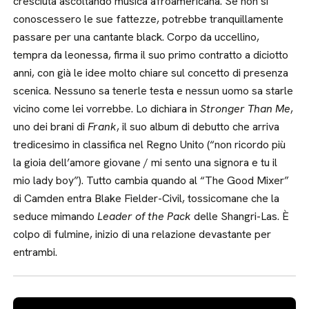
cresciuta ascoltando musica afroamericana. Se non si
conoscessero le sue fattezze, potrebbe tranquillamente
passare per una cantante black. Corpo da uccellino,
tempra da leonessa, firma il suo primo contratto a diciotto
anni, con già le idee molto chiare sul concetto di presenza
scenica. Nessuno sa tenerle testa e nessun uomo sa starle
vicino come lei vorrebbe. Lo dichiara in
Stronger Than Me
,
uno dei brani di
Frank
, il suo album di debutto che arriva
tredicesimo in classifica nel Regno Unito (“non ricordo più
la gioia dell’amore giovane / mi sento una signora e tu il
mio lady boy”). Tutto cambia quando al “The Good Mixer”
di Camden entra Blake Fielder-Civil, tossicomane che la
seduce mimando
Leader of the Pack
delle Shangri-Las. È
colpo di fulmine, inizio di una relazione devastante per
entrambi.