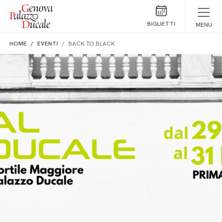
Salta al contenuto
BIGLIETTI
MENU
HOME
EVENTI
BACK TO BLACK