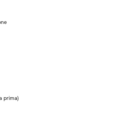
one
ra prima)