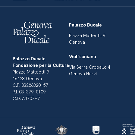
Palazzo Ducale
Piazza Matteotti 9
Genova
Wolfsoniana
Palazzo Ducale
Fondazione per la Cultura
Via Serra Gropallo 4
Piazza Matteotti 9
Genova Nervi
16123 Genova
C.F. 03288320157
P.I. 03137910109
C.D. A4707H7