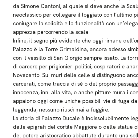
da Simone Cantoni, al quale si deve anche la Scal
neoclassico per collegare il loggiato con l’ultimo pi
coniugare la solidità e la funzionalità con un’ele
apprezza percorrendo la scala.
Infine, il segno più evidente che oggi rimane dell’
Palazzo è la Torre Grimaldina, ancora adesso simbo
con il vessillo di San Giorgio sempre issato. La torr
di carcere per prigionieri politici, cospiratori e ana
Novecento. Sui muri delle celle si distinguono anco
carcerati, come traccia di sé o del proprio passaggi
innocenza, inni alla vita, o anche pitture murali con
appaiono oggi come uniche possibili vie di fuga da
leggenda, nessuno riuscì mai a fuggire.
La storia di Palazzo Ducale è indissolubilmente legat
delle epigrafi del cortile Maggiore o delle statue 
del potere aristocratico abbattute durante una sol