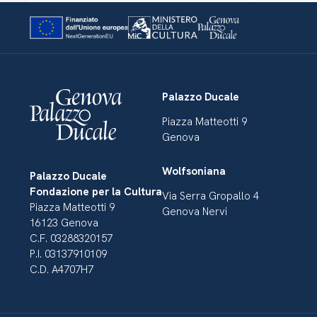
Palazzo Ducale
Piazza Matteotti 9
Genova
Wolfsoniana
Palazzo Ducale
Fondazione per la Cultura
Via Serra Gropallo 4
Piazza Matteotti 9
Genova Nervi
16123 Genova
C.F. 03288320157
P.I. 03137910109
C.D. A4707H7