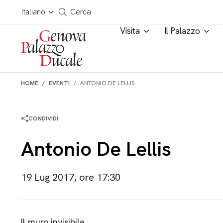
Salta al contenuto
Cerca in tutto il sito
Italiano
Cerca
Visita
Il Palazzo
HOME
EVENTI
ANTONIO DE LELLIS
CONDIVIDI
Antonio De Lellis
19 Lug 2017, ore 17:30
Il muro invisibile