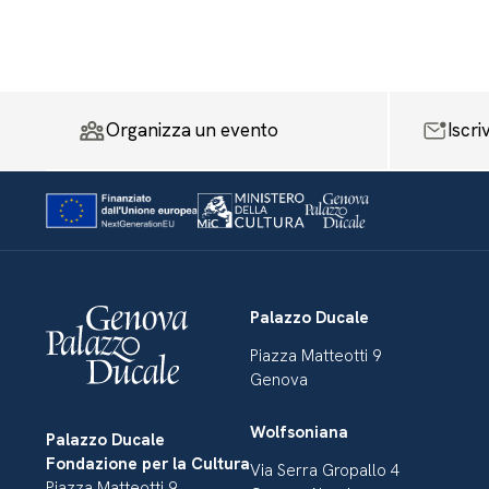
Organizza un evento
Iscri
Palazzo Ducale
Piazza Matteotti 9
Genova
Wolfsoniana
Palazzo Ducale
Fondazione per la Cultura
Via Serra Gropallo 4
Piazza Matteotti 9