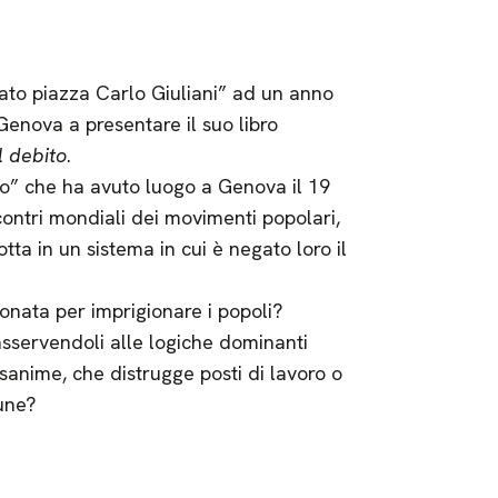
tato piazza Carlo Giuliani” ad un anno
Genova a presentare il suo libro
l debito
.
ito” che ha avuto luogo a Genova il 19
ncontri mondiali dei movimenti popolari,
ta in un sistema in cui è negato loro il
ionata per imprigionare i popoli?
i asservendoli alle logiche dominanti
sanime, che distrugge posti di lavoro o
mune?