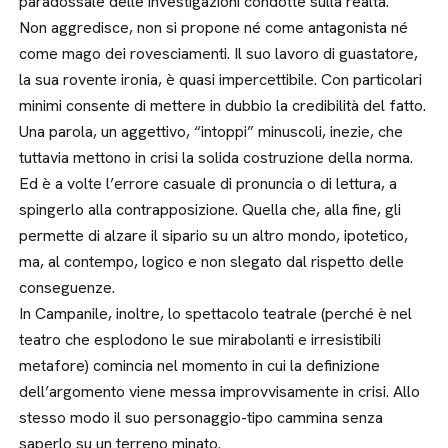
paradossale delle investigazioni condotte sulla realtà.
Non aggredisce, non si propone né come antagonista né
come mago dei rovesciamenti. Il suo lavoro di guastatore,
la sua rovente ironia, è quasi impercettibile. Con particolari
minimi consente di mettere in dubbio la credibilità del fatto.
Una parola, un aggettivo, “intoppi” minuscoli, inezie, che
tuttavia mettono in crisi la solida costruzione della norma.
Ed è a volte l’errore casuale di pronuncia o di lettura, a
spingerlo alla contrapposizione. Quella che, alla fine, gli
permette di alzare il sipario su un altro mondo, ipotetico,
ma, al contempo, logico e non slegato dal rispetto delle
conseguenze.
In Campanile, inoltre, lo spettacolo teatrale (perché è nel
teatro che esplodono le sue mirabolanti e irresistibili
metafore) comincia nel momento in cui la definizione
dell’argomento viene messa improvvisamente in crisi. Allo
stesso modo il suo personaggio-tipo cammina senza
saperlo su un terreno minato.