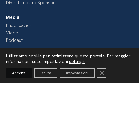
Diventa nostro Sponsor
Media
Pubblicazioni
Video
Podcast
Utilizziamo cookie per ottimizzare questo portale. Per maggiori
informazioni sulle impostazioni
settings
Close GDPR Cooki
Accetta
Rifiuta
Impostazioni
Dichiarazione di accessibilità
Amministrazione Trasparente
Lavora con noi
Whistleblowing
Informativa videosorveglianza