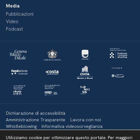
Media
Pubblicazioni
Video
Podcast
Dichiarazione di accessibilità
Amministrazione Trasparente
Lavora con noi
Whistleblowing
Informativa videosorveglianza
Politica della privacy & Cookies
Policy social media
Utilizziamo cookie per ottimizzare questo portale. Per maggiori
Mappa del sito