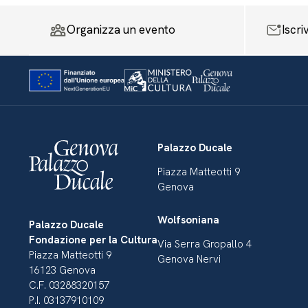
Organizza un evento
Iscri
Palazzo Ducale
Piazza Matteotti 9
Genova
Wolfsoniana
Palazzo Ducale
Fondazione per la Cultura
Via Serra Gropallo 4
Piazza Matteotti 9
Genova Nervi
16123 Genova
C.F. 03288320157
P.I. 03137910109