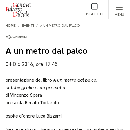
Salta al contenuto
BIGLIETTI
MENU
HOME
EVENTI
A UN METRO DAL PALCO
CONDIVIDI
A un metro dal palco
04 Dic 2016, ore 17:45
presentazione del libro
A un metro dal palco,
autobiografia di un promoter
di Vincenzo Spera
presenta Renato Tortarolo
ospite d’onore Luca Bizzarri
Se c’é qualcuno che ancora pensa che i promoter guardino