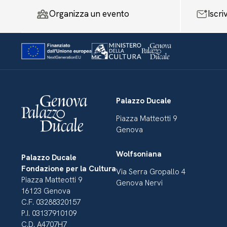
Organizza un evento
Iscri
Palazzo Ducale
Piazza Matteotti 9
Genova
Wolfsoniana
Palazzo Ducale
Fondazione per la Cultura
Via Serra Gropallo 4
Piazza Matteotti 9
Genova Nervi
16123 Genova
C.F. 03288320157
P.I. 03137910109
C.D. A4707H7