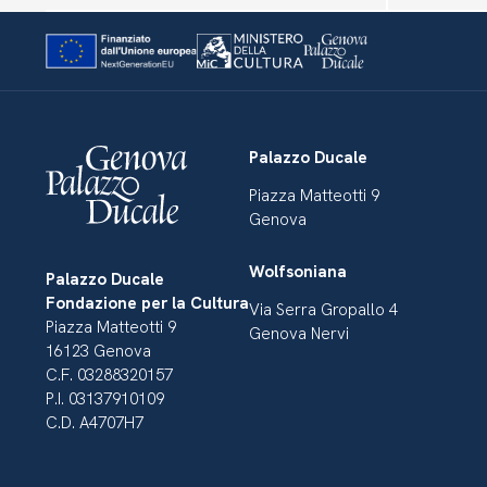
Palazzo Ducale
Piazza Matteotti 9
Genova
Wolfsoniana
Palazzo Ducale
Fondazione per la Cultura
Via Serra Gropallo 4
Piazza Matteotti 9
Genova Nervi
16123 Genova
C.F. 03288320157
P.I. 03137910109
C.D. A4707H7