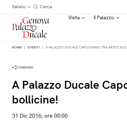
Salta al contenuto
Cerca in tutto il sito
Italiano
Cerca
Visita
Il Palazzo
HOME
EVENTI
A PALAZZO DUCALE CAPODANNO TRA ARTE E BOLL
CONDIVIDI
A Palazzo Ducale Capo
bollicine!
31 Dic 2016, ore 00:00