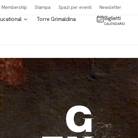
Membership
Stampa
Spazi per eventi
Newsletter
Biglietti
ucational
Torre Grimaldina
CALENDARIO