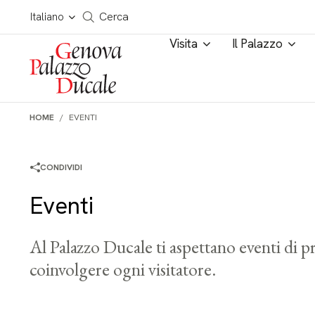
Salta al contenuto
Cerca in tutto il sito
Italiano
Cerca
Visita
Il Palazzo
HOME
EVENTI
CONDIVIDI
Eventi
Al Palazzo Ducale ti aspettano eventi di pr
coinvolgere ogni visitatore.