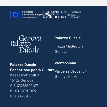
Palazzo Ducale
Piazza Matteotti 9
Genova
Wolfsoniana
Palazzo Ducale
Fondazione per la Cultura
Via Serra Gropallo 4
Piazza Matteotti 9
Genova Nervi
16123 Genova
C.F. 03288320157
P.I. 03137910109
C.D. A4707H7