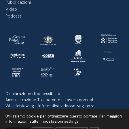
Pubblicazioni
Video
Podcast
Dichiarazione di accessibilità
Amministrazione Trasparente
Lavora con noi
Whistleblowing
Informativa videosorveglianza
Politica della privacy & Cookies
Policy social media
Utilizziamo cookie per ottimizzare questo portale. Per maggiori
Mappa del sito
informazioni sulle impostazioni
settings