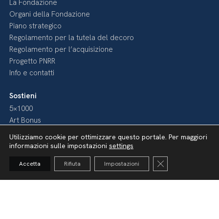
La Fondazione
Organi della Fondazione
Piano strategico
Regolamento per la tutela del decoro
Regolamento per l’acquisizione
Progetto PNRR
Info e contatti
Sostieni
5×1000
Art Bonus
Art Bonus – Mecenati
Utilizziamo cookie per ottimizzare questo portale. Per maggiori
Fai come loro
informazioni sulle impostazioni
settings
Diventa nostro Sponsor
Close GDPR Cooki
Accetta
Rifiuta
Impostazioni
Media
Pubblicazioni
Video
Podcast