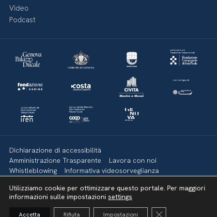
Video
Podcast
Dichiarazione di accessibilità
Amministrazione Trasparente
Lavora con noi
Whistleblowing
Informativa videosorveglianza
Politica della privacy & Cookies
Policy social media
Utilizziamo cookie per ottimizzare questo portale. Per maggiori
Mappa del sito
informazioni sulle impostazioni
settings
Close GDPR Cooki
Accetta
Rifiuta
Impostazioni