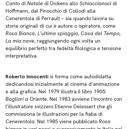
Canto di Natale
di Dickens allo
Schiaccianoci
di
Hoffmann, dal Pinocchio di Collodi alla
Cenerentola di Perrault – sia quando lavora su
storie originali di cui è autore o ispiratore, come
Rosa Bianca
,
L’ultima spiaggia
,
Casa del Tempo,
La mia nave
, raggiungendo ogni volta un
equilibrio perfetto tra fedeltà filologica e tensione
interpretativa.
Roberto Innocenti
si forma come autodidatta
dedicandosi inizialmente al cinema d’animazione
e alla grafica. Nel 1979 illustra il libro
1905:
Bagliori a Oriente
. Nel 1983 avviene l’incontro con
l’illustratore svizzero Etienne Delessert che gli
commissiona le illustrazioni per la fiaba di
Cenerentola
. Nel 1985 viene pubblicato
Rosa
bianca
in vari paesi e successivamente in Italia nel