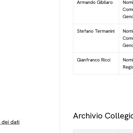
Armando Gibilaro
Nomi
Comu
Gen
Stefano Termanini
Nomi
Comu
Gen
Gianfranco Ricci
Nomi
Regi
Archivio Collegi
 dei dati