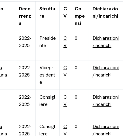
no
Deco
Struttu
C
Co
Dichiarazio
rrenz
ra
V
mpe
ni/incarichi
a
nsi
2022-
Preside
C
0
Dichiarazioni
2025
nte
V
/incarichi
a
2022-
Vicepr
C
0
Dichiarazioni
uria
2025
esident
V
/incarichi
e
2022-
Consigl
C
0
Dichiarazioni
2025
iere
V
/incarichi
a
2022-
Consigl
C
0
Dichiarazioni
uria
2025
iere
V
/incarichi