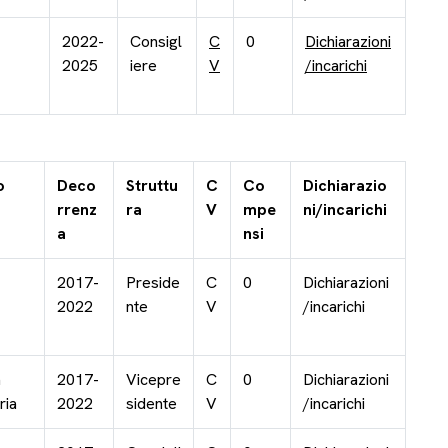
2022-
Consigl
C
0
Dichiarazioni
2025
iere
V
/incarichi
o
Deco
Struttu
C
Co
Dichiarazio
rrenz
ra
V
mpe
ni/incarichi
a
nsi
2017-
Preside
C
0
Dichiarazioni
2022
nte
V
/incarichi
a
2017-
Vicepre
C
0
Dichiarazioni
ria
2022
sidente
V
/incarichi