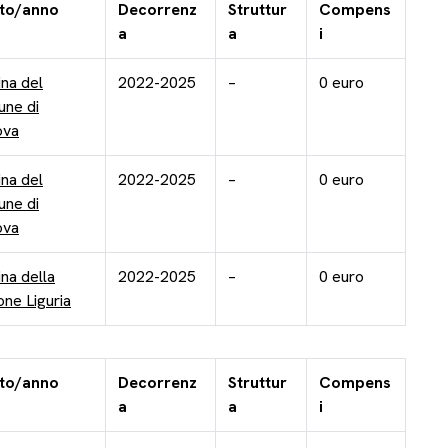
tto/anno
Decorrenz
Struttur
Compens
a
a
i
na del
2022-2025
–
0 euro
ne di
ova
na del
2022-2025
–
0 euro
ne di
ova
na della
2022-2025
–
0 euro
one Liguria
tto/anno
Decorrenz
Struttur
Compens
a
a
i