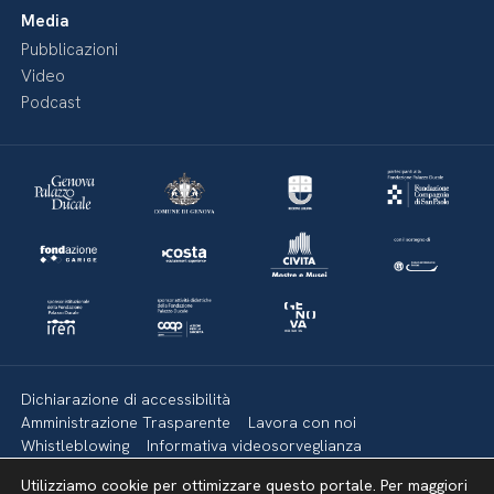
Media
Pubblicazioni
Video
Podcast
Dichiarazione di accessibilità
Amministrazione Trasparente
Lavora con noi
Whistleblowing
Informativa videosorveglianza
Politica della privacy & Cookies
Policy social media
Utilizziamo cookie per ottimizzare questo portale. Per maggiori
Mappa del sito