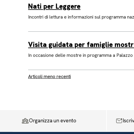
Nati per Leggere
Incontri di lettura e informazioni sul programma nazi
Visita guidata per famiglie most
In occasione delle mostre in programma a Palazzo D
Navigazione articoli
Articoli meno recenti
Organizza un evento
Iscri