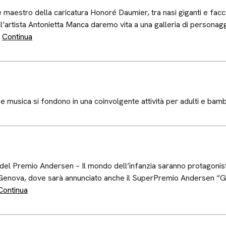
de maestro della caricatura Honoré Daumier, tra nasi giganti e f
ll’artista Antonietta Manca daremo vita a una galleria di personaggi
…
Continua
e musica si fondono in una coinvolgente attività per adulti e bambi
e del Premio Andersen – Il mondo dell’infanzia saranno protagonis
Genova, dove sarà annunciato anche il SuperPremio Andersen “Gualt
Continua