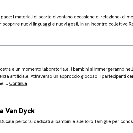
ace: i materiali di scarto diventano occasione di relazione, di m
er scoprire nuovi linguaggi e nuovi gesti, in un incontro collettivo
mostra e un momento laboratoriale, i bambini si immergeranno nell’
igenza artificiale. Attraverso un approccio giocoso, i partecipanti ce
ome …
Continua
ra Van Dyck
ucale percorsi dedicati ai bambini e alle loro famiglie per conos