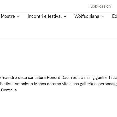
Pubblicazioni
Mostre
Incontri e festival
Wolfsoniana
Ed
de maestro della caricatura Honoré Daumier, tra nasi giganti e f
ll’artista Antonietta Manca daremo vita a una galleria di personaggi
…
Continua