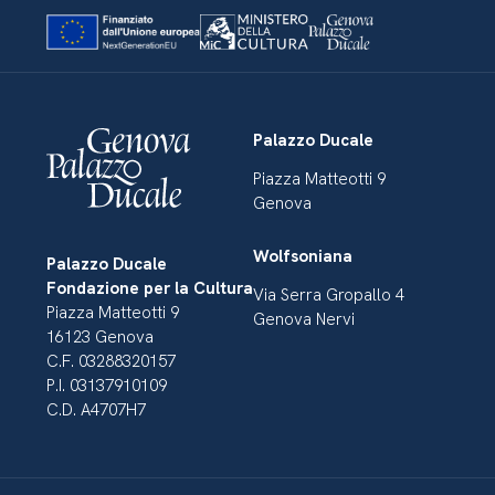
Palazzo Ducale
Piazza Matteotti 9
Genova
Wolfsoniana
Palazzo Ducale
Fondazione per la Cultura
Via Serra Gropallo 4
Piazza Matteotti 9
Genova Nervi
16123 Genova
C.F. 03288320157
P.I. 03137910109
C.D. A4707H7