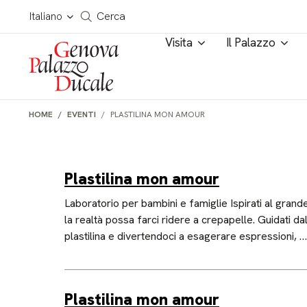
Salta al contenuto
Cerca in tutto il sito
Italiano
Cerca
Visita
Il Palazzo
HOME
EVENTI
PLASTILINA MON AMOUR
Plastilina mon amour
Laboratorio per bambini e famiglie Ispirati al gran
la realtà possa farci ridere a crepapelle. Guidati da
plastilina e divertendoci a esagerare espressioni, 
Plastilina mon amour