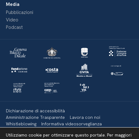
Media
Pubblicazioni
Video
Podcast
Dichiarazione di accessibilità
Amministrazione Trasparente
Lavora con noi
Whistleblowing
Informativa videosorveglianza
Politica della privacy & Cookies
Policy social media
Utilizziamo cookie per ottimizzare questo portale. Per maggiori
Mappa del sito