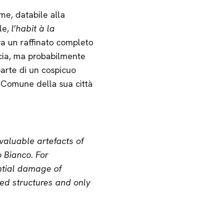
me, databile alla
le,
l’habit à la
ava un raffinato completo
ncia, ma probabilmente
parte di un cospicuo
 Comune della sua città
aluable artefacts of
 Bianco. For
ential damage of
ted structures and only