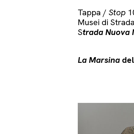
Tappa /
Stop
1
Musei di Strada
S
trada Nuova M
La Marsina
del