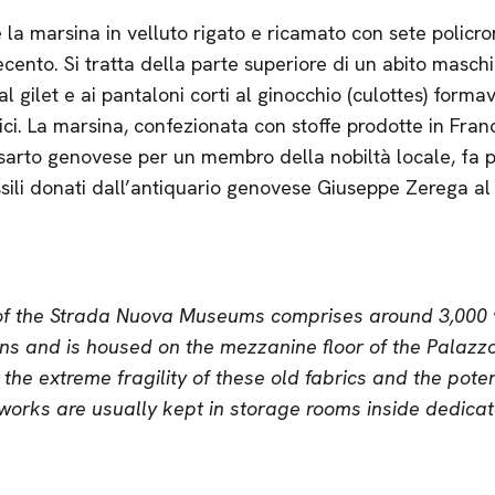
la marsina in velluto rigato e ricamato con sete policro
ento. Si tratta della parte superiore di un abito maschi
al gilet e ai pantaloni corti al ginocchio (culottes) form
atici. La marsina, confezionata con stoffe prodotte in Fra
 sarto genovese per un membro della nobiltà locale, fa 
sili donati dall’antiquario genovese Giuseppe Zerega al
 of the Strada Nuova Museums comprises around 3,000 v
ins and is housed on the mezzanine floor of the Palazzo
the extreme fragility of these old fabrics and the pot
 works are usually kept in storage rooms inside dedica