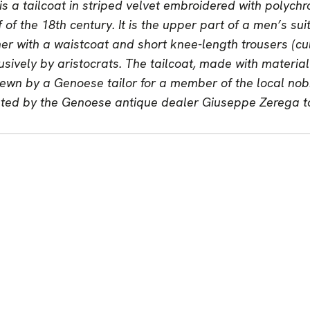
s a tailcoat in striped velvet embroidered with polychr
of the 18th century. It is the upper part of a men’s suit
her with a waistcoat and short knee-length trousers (cu
lusively by aristocrats. The tailcoat, made with materia
wn by a Genoese tailor for a member of the local nobili
ed by the Genoese antique dealer Giuseppe Zerega to 