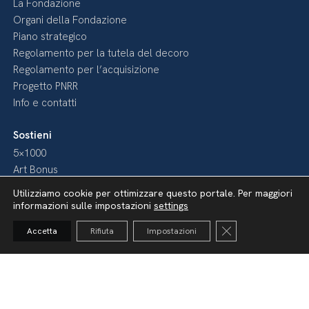
La Fondazione
Organi della Fondazione
Piano strategico
Regolamento per la tutela del decoro
Regolamento per l’acquisizione
Progetto PNRR
Info e contatti
Sostieni
5×1000
Art Bonus
Art Bonus – Mecenati
Utilizziamo cookie per ottimizzare questo portale. Per maggiori
Fai come loro
informazioni sulle impostazioni
settings
Diventa nostro Sponsor
Close GDPR Cooki
Accetta
Rifiuta
Impostazioni
Media
Pubblicazioni
Video
Podcast