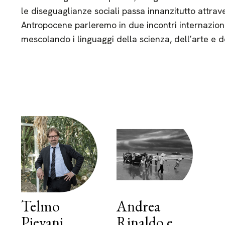
le diseguaglianze sociali passa innanzitutto attrav
Antropocene parleremo in due incontri internaziona
mescolando i linguaggi della scienza, dell’arte e de
Telmo
Andrea
Pievani
Rinaldo e