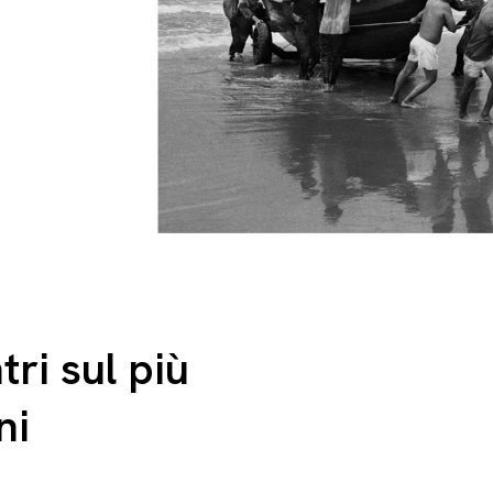
ri sul più
ni