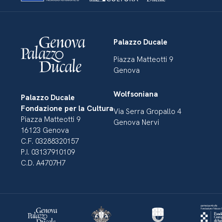
Palazzo Ducale
Piazza Matteotti 9
Genova
Wolfsoniana
Palazzo Ducale
Fondazione per la Cultura
Via Serra Gropallo 4
Piazza Matteotti 9
Genova Nervi
16123 Genova
C.F. 03288320157
P.I. 03137910109
C.D. A4707H7