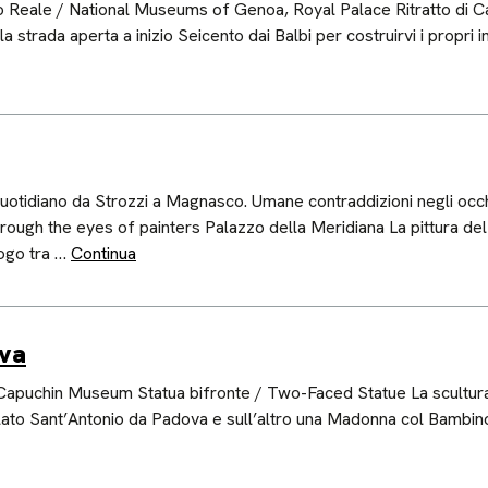
 Reale / National Museums of Genoa, Royal Palace Ritratto di Cat
strada aperta a inizio Seicento dai Balbi per costruirvi i propri 
 quotidiano da Strozzi a Magnasco. Umane contraddizioni negli occ
ough the eyes of painters Palazzo della Meridiana La pittura de
logo tra …
Continua
ova
apuchin Museum Statua bifronte / Two-Faced Statue La scultura 
n lato Sant’Antonio da Padova e sull’altro una Madonna col Bambin