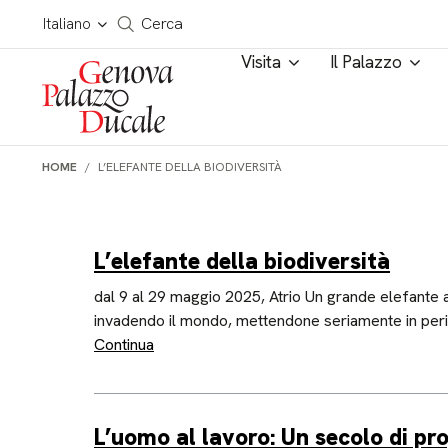
Salta al contenuto
Cerca in tutto il sito
Italiano
Cerca
Visita
Il Palazzo
HOME
L’ELEFANTE DELLA BIODIVERSITÀ
L’elefante della biodiversità
dal 9 al 29 maggio 2025, Atrio Un grande elefante alt
invadendo il mondo, mettendone seriamente in pericol
Continua
L’uomo al lavoro: Un secolo di pr