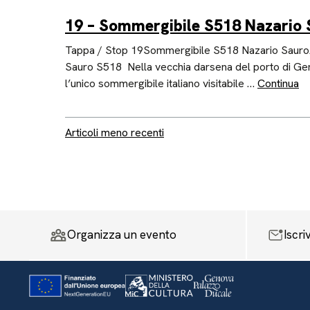
19 – Sommergibile S518 Nazario 
Tappa / Stop 19Sommergibile S518 Nazario Sauro
Sauro S518 Nella vecchia darsena del porto di Geno
l’unico sommergibile italiano visitabile …
Continua
Navigazione articoli
Articoli meno recenti
Organizza un evento
Iscri