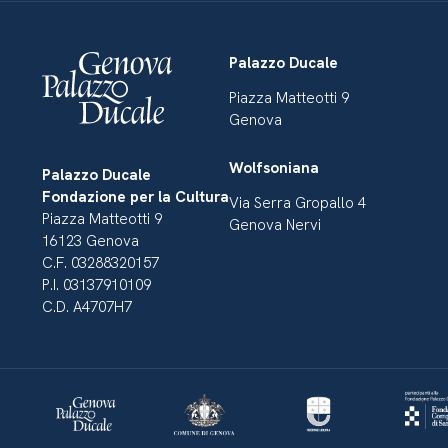
Palazzo Ducale
Piazza Matteotti 9
Genova
Wolfsoniana
Palazzo Ducale
Fondazione per la Cultura
Via Serra Gropallo 4
Piazza Matteotti 9
Genova Nervi
16123 Genova
C.F. 03288320157
P.I. 03137910109
C.D. A4707H7