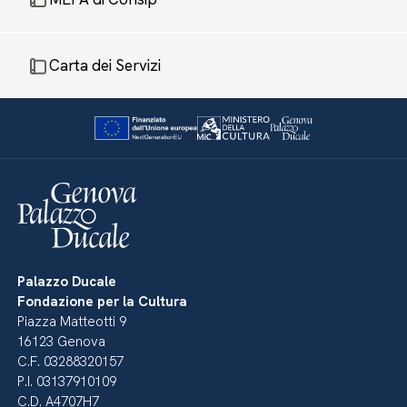
Carta dei Servizi
Palazzo Ducale
Fondazione per la Cultura
Piazza Matteotti 9
16123 Genova
C.F. 03288320157
P.I. 03137910109
C.D. A4707H7