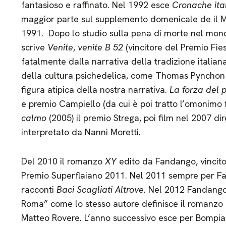
fantasioso e raffinato. Nel 1992 esce
Cronache ita
maggior parte sul supplemento domenicale de il Man
1991. Dopo lo studio sulla pena di morte nel mon
scrive
Venite
,
venite B 52
(vincitore del Premio Fies
fatalmente dalla narrativa della tradizione italiana
della cultura psichedelica, come Thomas Pyncho
figura atipica della nostra narrativa.
La forza del 
e premio Campiello (da cui è poi tratto l’omonimo f
calmo
(2005) il premio Strega, poi film nel 2007 di
interpretato da Nanni Moretti.
Del 2010 il romanzo
XY
edito da Fandango, vincito
Premio Superflaiano 2011. Nel 2011 sempre per Fan
racconti
Baci Scagliati Altrove.
Nel 2012 Fandango
Roma” come lo stesso autore definisce il romanzo d
Matteo Rovere. L’anno successivo esce per Bompi