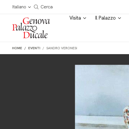
Salta al contenuto
Cerca in tutto il sito
Italiano
Cerca
Visita
Il Palazzo
HOME
EVENTI
SANDRO VERONESI