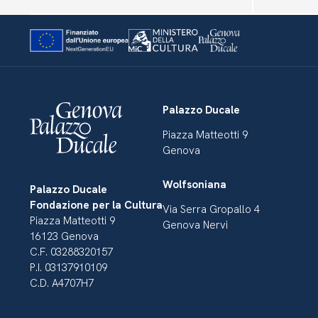
Palazzo Ducale
Piazza Matteotti 9
Genova
Wolfsoniana
Palazzo Ducale
Fondazione per la Cultura
Via Serra Gropallo 4
Piazza Matteotti 9
Genova Nervi
16123 Genova
C.F. 03288320157
P.I. 03137910109
C.D. A4707H7