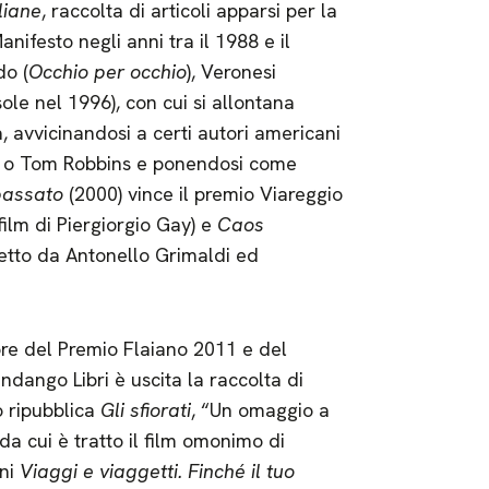
liane
, raccolta di articoli apparsi per la
ifesto negli anni tra il 1988 e il
do (
Occhio per occhio
), Veronesi
ole nel 1996), con cui si allontana
, avvicinandosi a certi autori americani
n o Tom Robbins e ponendosi come
passato
(2000) vince il premio Viareggio
ilm di Piergiorgio Gay) e
Caos
retto da Antonello Grimaldi ed
re del Premio Flaiano 2011 e del
dango Libri è uscita la raccolta di
 ripubblica
Gli sfiorati
, “Un omaggio a
a cui è tratto il film omonimo di
ani
Viaggi e viaggetti. Finché il tuo