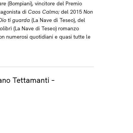
are
(Bompiani)
,
vincitore del Premio
tagonista di
Caos Calmo;
del 2015
Non
Dio ti guarda
(La Nave di Teseo), del
olibrì
(La Nave di Teseo) romanzo
on numerosi quotidiani e quasi tutte le
fano Tettamanti –