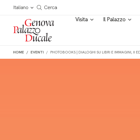
Salta al contenuto
Cerca in tutto il sito
Italiano
Cerca
Visita
Il Palazzo
HOME
EVENTI
PHOTOBOOKS | DIALOGHI SU LIBRI E IMMAGINI, II E