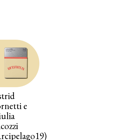
trid
rnetti e
ulia
cozzi
rcipelago19)