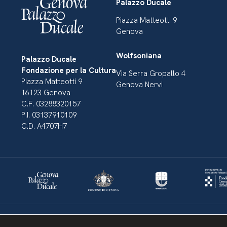
Palazzo Ducale
Piazza Matteotti 9
Genova
Wolfsoniana
Palazzo Ducale
Fondazione per la Cultura
Via Serra Gropallo 4
Piazza Matteotti 9
Genova Nervi
16123 Genova
C.F. 03288320157
P.I. 03137910109
C.D. A4707H7
Dichiarazione di accessibilità
Amministrazione Trasparente