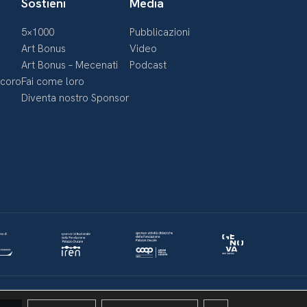
Sostieni
Media
5×1000
Pubblicazioni
Art Bonus
Video
Art Bonus – Mecenati
Podcast
ecoro
Fai come loro
Diventa nostro Sponsor
Politica della privacy & Cookies
Policy social media