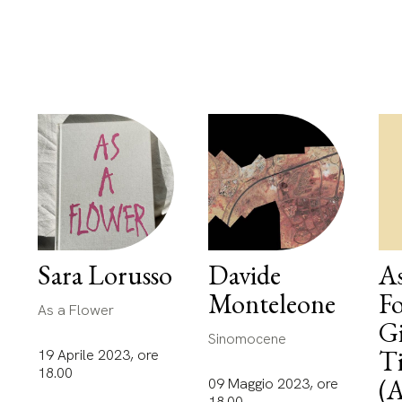
Sara Lorusso
Davide
As
Monteleone
Fo
As a Flower
Gi
Sinomocene
Ti
19 Aprile 2023, ore
18.00
(A
09 Maggio 2023, ore
18.00