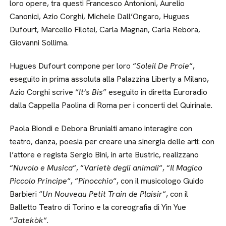
loro opere, tra questi Francesco Antonioni, Aurelio
Canonici, Azio Corghi, Michele Dall’Ongaro, Hugues
Dufourt, Marcello Filotei, Carla Magnan, Carla Rebora,
Giovanni Sollima.
Hugues Dufourt compone per loro “
Soleil De Proie
“,
eseguito in prima assoluta alla Palazzina Liberty a Milano,
Azio Corghi scrive “
It‘s Bis
” eseguito in diretta Euroradio
dalla Cappella Paolina di Roma per i concerti del Quirinale.
Paola Biondi e Debora Brunialti amano interagire con
teatro, danza, poesia per creare una sinergia delle arti: con
l’attore e regista Sergio Bini, in arte Bustric, realizzano
“
Nuvolo e Musica
“, “
Varietè degli animali
“, “
Il Magico
Piccolo Principe
“, “
Pinocchio
“, con il musicologo Guido
Barbieri “
Un Nouveau Petit Train de Plaisir
“, con il
Balletto Teatro di Torino e la coreografia di Yin Yue
“
Jatekòk
“.