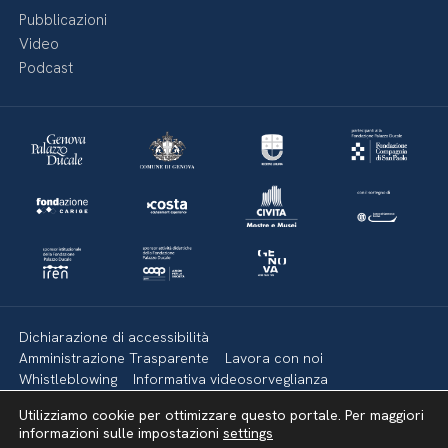
Pubblicazioni
Video
Podcast
Dichiarazione di accessibilità
Amministrazione Trasparente
Lavora con noi
Whistleblowing
Informativa videosorveglianza
Politica della privacy & Cookies
Policy social media
Utilizziamo cookie per ottimizzare questo portale. Per maggiori
Mappa del sito
informazioni sulle impostazioni
settings