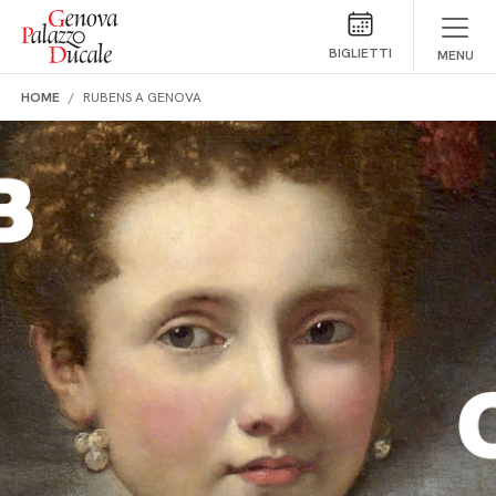
Salta al contenuto
BIGLIETTI
MENU
HOME
RUBENS A GENOVA