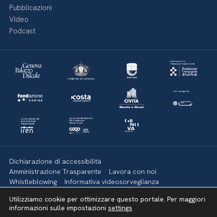
Pubblicazioni
Video
Podcast
Dichiarazione di accessibilità
Amministrazione Trasparente
Lavora con noi
Whistleblowing
Informativa videosorveglianza
Politica della privacy & Cookies
Policy social media
Utilizziamo cookie per ottimizzare questo portale. Per maggiori
Mappa del sito
informazioni sulle impostazioni
settings