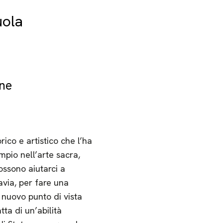
uola
ine
co e artistico che l’ha
pio nell’arte sacra,
ossono aiutarci a
tavia, per fare una
 nuovo punto di vista
ta di un’abilità