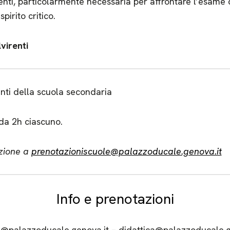
enti, particolarmente necessaria per affrontare l’esame 
pirito critico.
virenti
nti della scuola secondaria
 da 2h ciascuno.
zione a
prenotazioniscuole@palazzoducale.genova.it
Info e prenotazioni
e@palazzoducale.genova.it – didattica@palazzoducale.ge