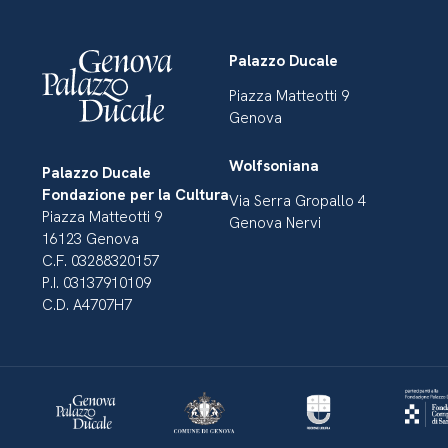
Palazzo Ducale
Piazza Matteotti 9
Genova
Wolfsoniana
Palazzo Ducale
Fondazione per la Cultura
Via Serra Gropallo 4
Piazza Matteotti 9
Genova Nervi
16123 Genova
C.F. 03288320157
P.I. 03137910109
C.D. A4707H7