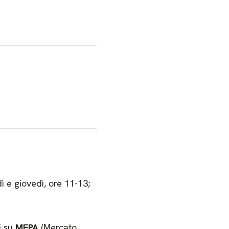
 e giovedì, ore 11-13;
i su
MEPA
(Mercato