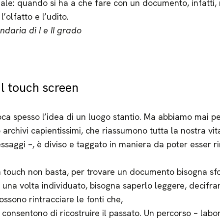
iale: quando si ha a che fare con un documento, infatti, 
l’olfatto e l’udito.
daria di I e II grado
l touch screen
oca spesso l’idea di un luogo stantio. Ma abbiamo mai p
rchivi capientissimi, che riassumono tutta la nostra vita?
essaggi –, è diviso e taggato in maniera da poter esser r
un touch non basta, per trovare un documento bisogna sfo
i, una volta individuato, bisogna saperlo leggere, decifr
possono rintracciare le fonti che,
consentono di ricostruire il passato. Un percorso – labor