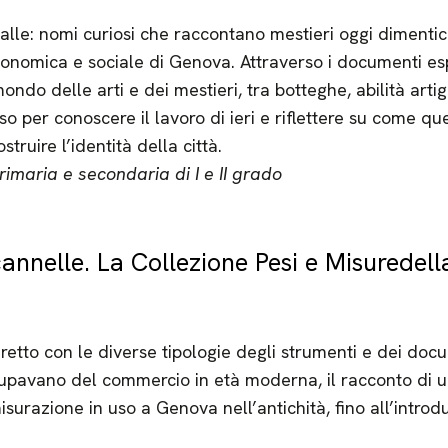
gaballe: nomi curiosi che raccontano mestieri oggi diment
conomica e sociale di Genova. Attraverso i documenti espo
ondo delle arti e dei mestieri, tra botteghe, abilità artig
o per conoscere il lavoro di ieri e riflettere su come qu
truire l’identità della città.
imaria e secondaria di I e II grado
cannelle. La Collezione Pesi e Misuredell
iretto con le diverse tipologie degli strumenti e dei doc
upavano del commercio in età moderna, il racconto di u
isurazione in uso a Genova nell’antichità, fino all’intro