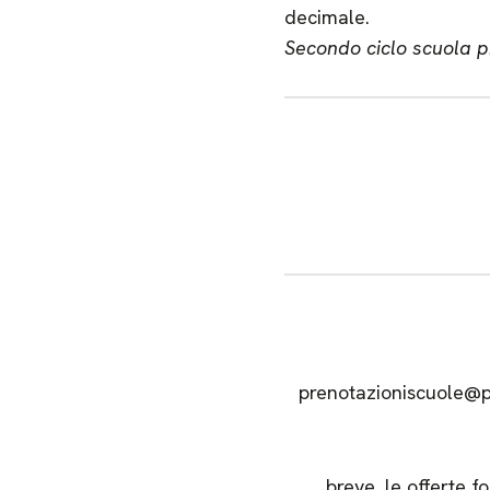
decimale.
Secondo ciclo scuola pr
prenotazioniscuole@pa
breve, le offerte 