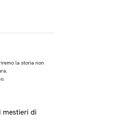
riremo la storia non
ura.
o.
i mestieri di