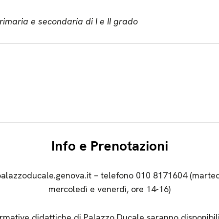
imaria e secondaria di I e II grado
Info e Prenotazioni
lazzoducale.genova.it – telefono 010 8171604 (martedì
mercoledì e venerdì, ore 14-16)
formative didattiche di Palazzo Ducale saranno disponibil