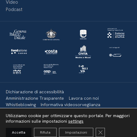
Video
Podcast
Dichiarazione di accessibilità
Amministrazione Trasparente
Lavora con noi
Whistleblowing
Informativa videosorveglianza
Politica della privacy & Cookies
Policy social media
Utilizziamo cookie per ottimizzare questo portale. Per maggiori
Mappa del sito
informazioni sulle impostazioni
settings
Close GDPR Cooki
Accetta
Rifiuta
Impostazioni
Torna su