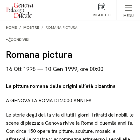
Salta al contenuto
BIGLIETTI
MENU
HOME
MOSTRE
ROMANA PICTURA
CONDIVIDI
Romana pictura
16 Ott 1998 — 10 Gen 1999, ore 00:00
La pittura romana dalle origini all’età bizantina
A GENOVA LA ROMA DI 2.000 ANNI FA
Le storie degli dei, la vita di tutti i giorni, i ritratti dei nobili, le
scene di piazza: a Genova rivive la Roma di duemila anni fa.
Con circa 150 opere tra pitture, sculture, mosaici e
affreschi, la mostra vi accompagna attraverso i secoli alla